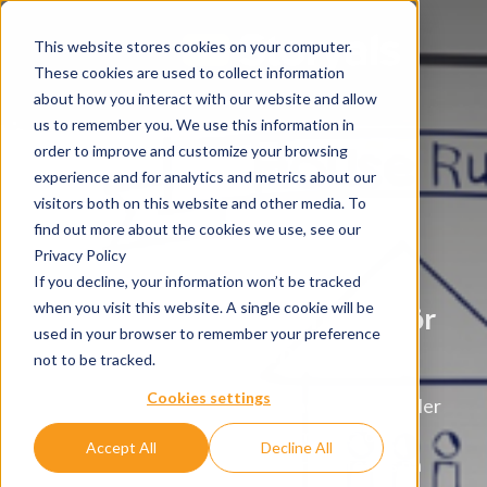
This website stores cookies on your computer.
These cookies are used to collect information
about how you interact with our website and allow
us to remember you. We use this information in
order to improve and customize your browsing
experience and for analytics and metrics about our
visitors both on this website and other media. To
find out more about the cookies we use, see our
Privacy Policy
If you decline, your information won’t be tracked
when you visit this website. A single cookie will be
Skapa egna Husregler för
used in your browser to remember your preference
Teams!
not to be tracked.
Cookies settings
Det är viktigt att ha gemensamma regler
för hur man ska samverka och
Accept All
Decline All
kommunicera i kanaler och teams på